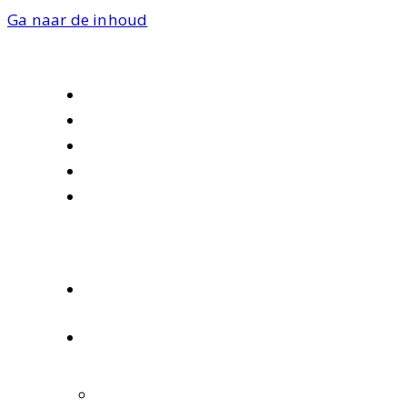
Ga naar de inhoud
Over ons
Werken bij ons
Nieuws
Contact
Internationaal
Home
Vaste werving
Bedrijven